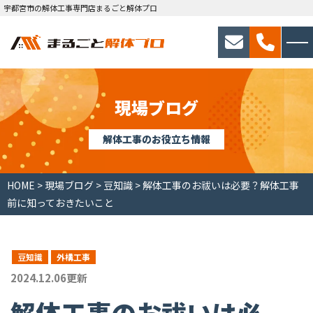
宇都宮市の解体工事専門店まるごと解体プロ
現場ブログ
解体工事のお役立ち情報
HOME
>
現場ブログ
>
豆知識
>
解体工事のお祓いは必要？解体工事
前に知っておきたいこと
豆知識
外構工事
2024.12.06更新
解体工事のお祓いは必