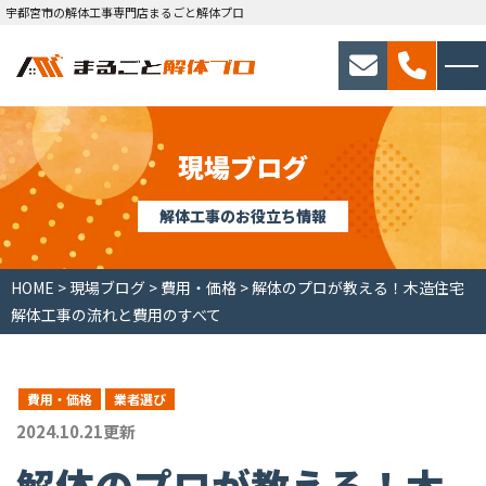
宇都宮市の解体工事専門店まるごと解体プロ
現場ブログ
解体工事のお役立ち情報
HOME
>
現場ブログ
>
費用・価格
>
解体のプロが教える！木造住宅
解体工事の流れと費用のすべて
費用・価格
業者選び
2024.10.21更新
解体のプロが教える！木