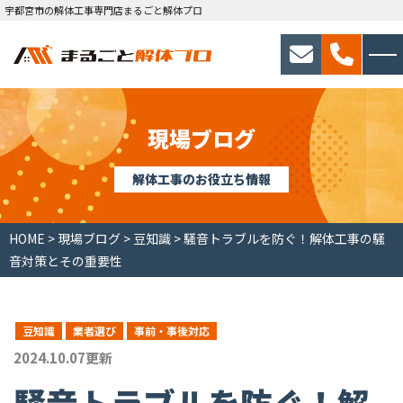
宇都宮市の解体工事専門店まるごと解体プロ
現場ブログ
解体工事のお役立ち情報
HOME
>
現場ブログ
>
豆知識
>
騒音トラブルを防ぐ！解体工事の騒
音対策とその重要性
豆知識
業者選び
事前・事後対応
2024.10.07更新
騒音トラブルを防ぐ！解