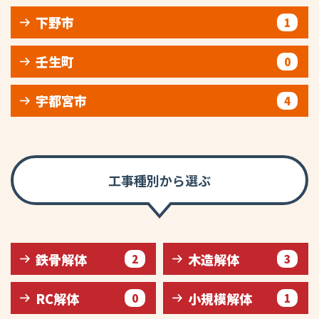
下野市
1
壬生町
0
宇都宮市
4
工事種別から選ぶ
鉄骨解体
木造解体
2
3
RC解体
小規模解体
0
1