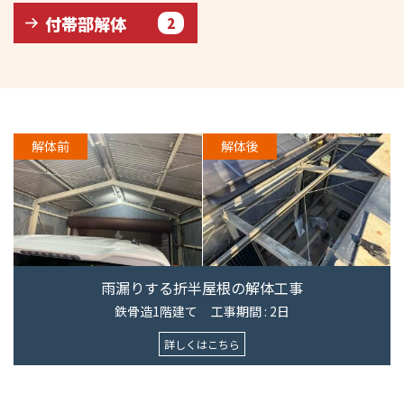
付帯部解体
2
解体前
解体後
雨漏りする折半屋根の解体工事
鉄骨造1階建て
工事期間 : 2日
詳しくはこちら